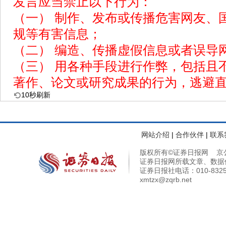
发言应当禁止以下行为：
孟庆昕：这一轮AI的变革对四维图新
（一） 制作、发布或传播危害网友、
20多年数据资产，通过AI进行了系统
规等有害信息；
过AI，原来四维图新沉淀的现实世界
（二） 编造、传播虚假信息或者误导
的自动驾驶数据库，最早受限于自动
（三） 用各种手段进行作弊，包括且
放，但通过AI我们可以让数据的标注
能快速迭代。第二，让我们的数据更
著作、论文或研究成果的行为，逃避
产品的一个变化。还有就是我们看到这
10
秒
刷新
炼，以及我们对于多场景的应对是一
够看到低空经济，包括人工智能里面
网站介绍
|
合作伙伴
|
联系
户的涌现场景复用，对于四维图新就
版权所有©证券日报网 京公网安备
化，这是我们的体会。
证券日报网所载文章、数据
罗骅：国科恒泰是一家服务于医疗器
证券日报社电话：010-83251
xmtzx@zqrb.net
流通服务，整个服务是从生产企业出
公里的医院患者的手术植入，整个链
范围。